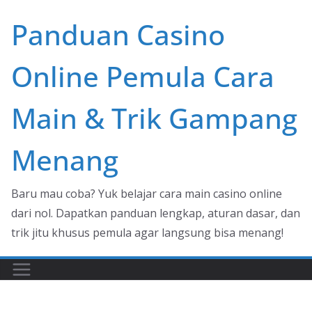
Skip
Panduan Casino
to
content
Online Pemula Cara
Main & Trik Gampang
Menang
Baru mau coba? Yuk belajar cara main casino online
dari nol. Dapatkan panduan lengkap, aturan dasar, dan
trik jitu khusus pemula agar langsung bisa menang!